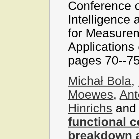
Conference 
Intelligence
for Measure
Applications
pages 70--75
Michał Bola
,
Moewes
,
Ant
Hinrichs
an
functional c
breakdown a