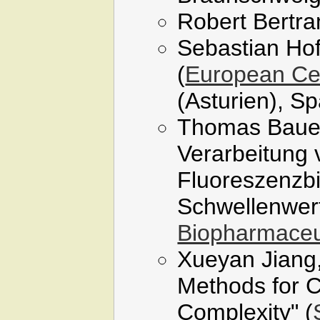
Robert Bertra
Sebastian Hof
(
European Cen
(Asturien), S
Thomas Bauer
Verarbeitung
Fluoreszenzbi
Schwellenwert
Biopharmaceu
Xueyan Jiang,
Methods for C
Complexity" (