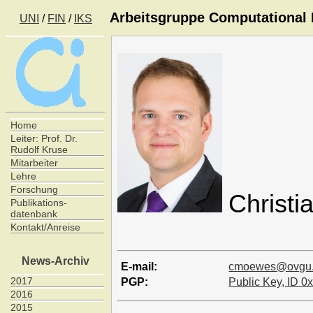
Arbeitsgruppe Computational I
UNI
/
FIN
/
IKS
Home
Leiter: Prof. Dr.
Rudolf Kruse
Mitarbeiter
Lehre
Forschung
Christ
Publikations-
datenbank
Kontakt/Anreise
News-Archiv
E-mail:
cmoewes@ovgu
2017
PGP:
Public Key, ID
2016
2015