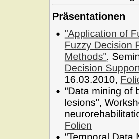
Präsentationen
"Application of 
Fuzzy Decision 
Methods"
, Semi
Decision Suppor
16.03.2010,
Foli
"Data mining of b
lesions", Worksh
neurorehabilitati
Folien
"Temporal Data 