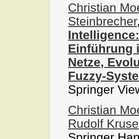
Christian M
Steinbrecher
Intelligenc
Einführung 
Netze, Evol
Fuzzy-Syst
Springer Vie
Christian M
Rudolf Kruse
Springer Ha