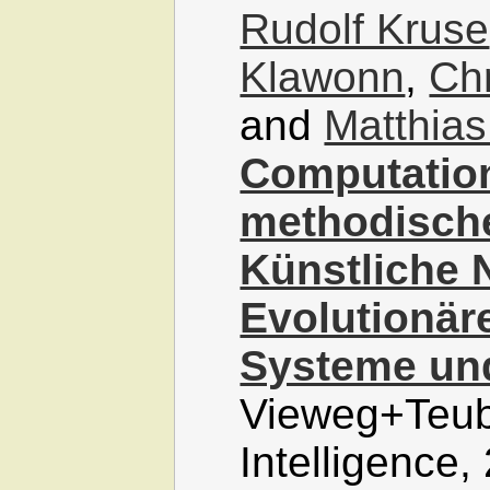
Rudolf Kruse
Klawonn
,
Ch
and
Matthias
Computation
methodische
Künstliche 
Evolutionär
Systeme un
Vieweg+Teub
Intelligence,