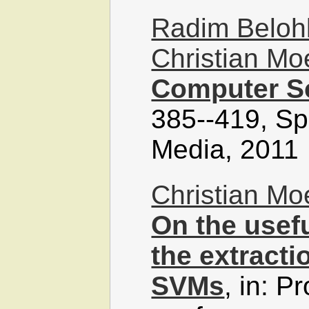
Radim Beloh
Christian M
Computer S
385--419, Sp
Media, 2011
Christian M
On the usef
the extracti
SVMs
, in: P