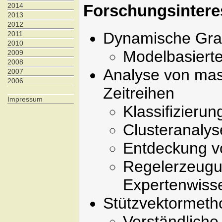
2014
Forschungsinter
2013
2012
Dynamische Gra
2011
2010
Modelbasierte
2009
2008
Analyse von ma
2007
2006
Zeitreihen
Impressum
Klassifizieru
Clusteranalys
Entdeckung v
Regelerzeugu
Expertenwiss
Stützvektormeth
Verständlich