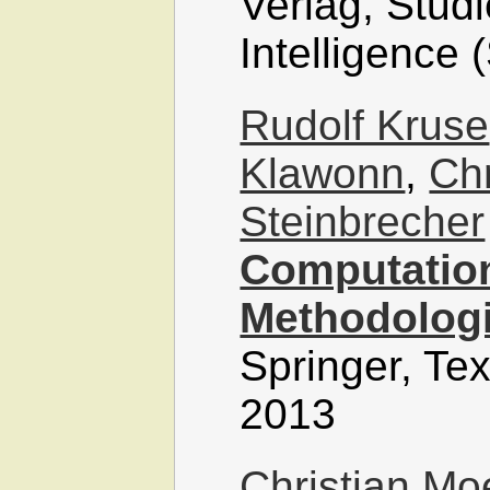
Verlag, Stud
Intelligence
Rudolf Kruse
Klawonn
,
Ch
Steinbrecher
Computation
Methodologi
Springer, Te
2013
Christian M