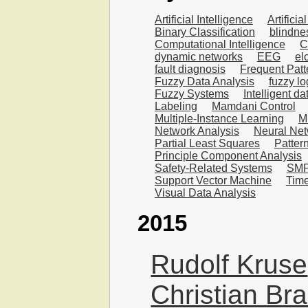
Artificial Intelligence
Artifici
Binary Classification
blindne
Computational Intelligence
C
dynamic networks
EEG
el
fault diagnosis
Frequent Patt
Fuzzy Data Analysis
fuzzy lo
Fuzzy Systems
Intelligent da
Labeling
Mamdani Control
Multiple-Instance Learning
Mu
Network Analysis
Neural Ne
Partial Least Squares
Patter
Principle Component Analysis
Safety-Related Systems
SMP
Support Vector Machine
Time
Visual Data Analysis
2015
Rudolf Kruse
Christian Br