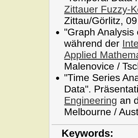
Zittauer Fuzzy-
Zittau/Görlitz, 0
"Graph Analysis 
während der
Int
Applied Mathema
Malenovice / Ts
"Time Series An
Data". Präsenta
Engineering
an d
Melbourne / Aust
Keywords: