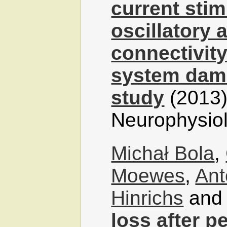
current sti
oscillatory 
connectivity
system dama
study
(2013),
Neurophysio
Michał Bola
,
Moewes
,
Ant
Hinrichs
an
loss after p