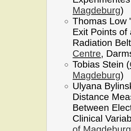
Magdeburg
)
Thomas Low "L
Exit Points of 
Radiation Belt
Centre
, Darm
Tobias Stein (
Magdeburg
)
Ulyana Bylins
Distance Meas
Between Elec
Clinical Variab
of Magdebur