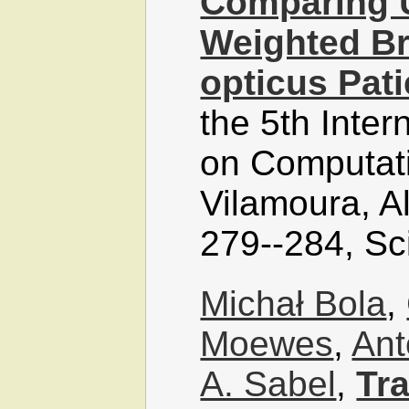
Comparing 
Weighted Br
opticus Pati
the 5th Inter
on Computati
Vilamoura, A
279--284, Sc
Michał Bola
,
Moewes
,
Ant
A. Sabel
,
Tra