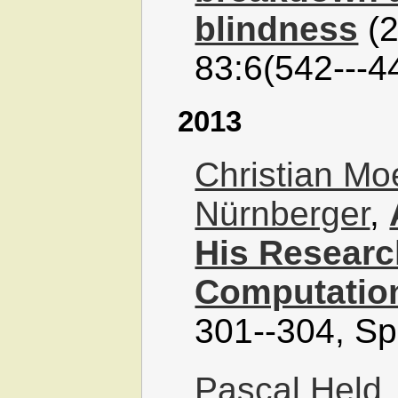
blindness
(2
83:6(542---4
2013
Christian M
Nürnberger
,
His Researc
Computation
301--304, Sp
Pascal Held