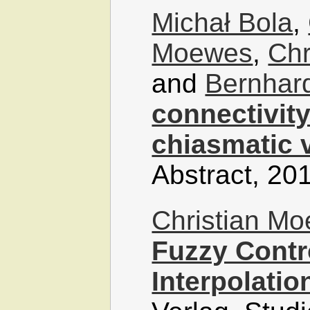
Michał Bola
,
Moewes
,
Chr
and
Bernhard
connectivity
chiasmatic 
Abstract, 20
Christian M
Fuzzy Contr
Interpolatio