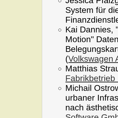
Jessica Pfalzg
System für di
Finanzdienstle
Kai Dannies, 
Motion" Daten
Belegungskart
(
Volkswagen
Matthias Stra
Fabrikbetrieb
Michail Ostro
urbaner Infra
nach ästhetis
Software Gm