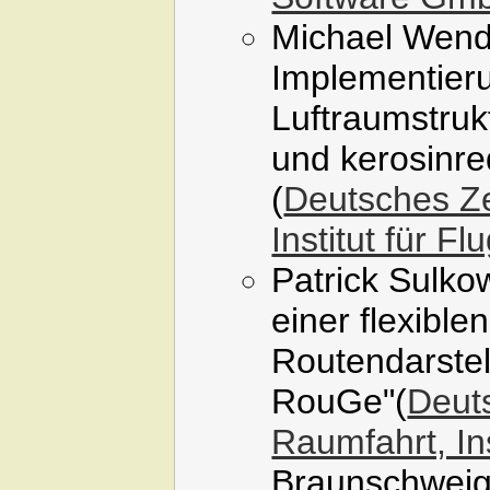
Michael Wendt
Implementier
Luftraumstruk
und kerosinre
(
Deutsches Ze
Institut für F
Patrick Sulko
einer flexible
Routendarstel
RouGe"(
Deuts
Raumfahrt, Ins
Braunschweig