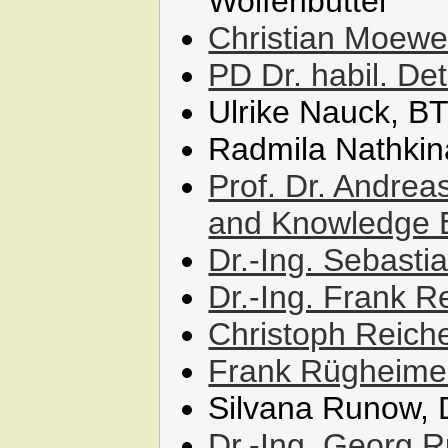
Wolfenbüttel
Christian Moew
PD Dr. habil. De
Ulrike Nauck, BT
Radmila Nathkina
Prof. Dr. Andrea
and Knowledge 
Dr.-Ing. Sebasti
Dr.-Ing. Frank 
Christoph Reiche
Frank Rügheime
Silvana Runow, 
Dr.-Ing. Georg 