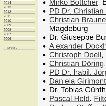
Mirko Böttcher
, 
2014
2013
PD Dr. Christian
2012
2011
Christian Braun
2010
2009
Magdeburg
2008
2007
Dr. Giuseppe Bu
2006
Alexander Dock
Impressum
Christoph Doell
,
Christian Döring
PD Dr. habil. Jö
Daniela Girimon
Dr. Tobias Günt
Pascal Held
,
Filt