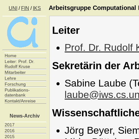
Arbeitsgruppe Computational I
UNI
/
FIN
/
IKS
Leiter
Prof. Dr. Rudolf
Home
Leiter: Prof. Dr.
Sekretärin der Ar
Rudolf Kruse
Mitarbeiter
Lehre
Sabine Laube (T
Forschung
Publikations-
laube@iws.cs.u
datenbank
Kontakt/Anreise
Wissenschaftliche
News-Archiv
2017
Jörg Beyer, Si
2016
2015