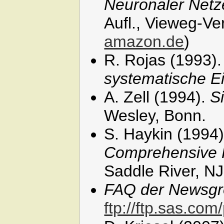
Neuronaler Net
Aufl., Vieweg-Ve
amazon.de
)
R. Rojas (1993)
systematische E
A. Zell (1994).
S
Wesley, Bonn.
S. Haykin (1994
Comprehensive 
Saddle River, N
FAQ der Newsgro
ftp://ftp.sas.co