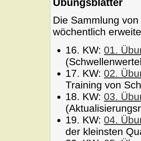
Übungsblätter
Die Sammlung von Ü
wöchentlich erweite
16. KW:
01. Übu
(Schwellenwerte
17. KW:
02. Übu
Training von Sc
18. KW:
03. Übu
(Aktualisierungs
19. KW:
04. Übu
der kleinsten Qu