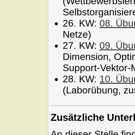
(Wettbewerbsler
Selbstorganisier
26. KW:
08. Übu
Netze)
27. KW:
09. Übu
Dimension, Opti
Support-Vektor-
28. KW:
10. Übu
(Laborübung, zu
Zusätzliche Unter
An dieser Stelle fi