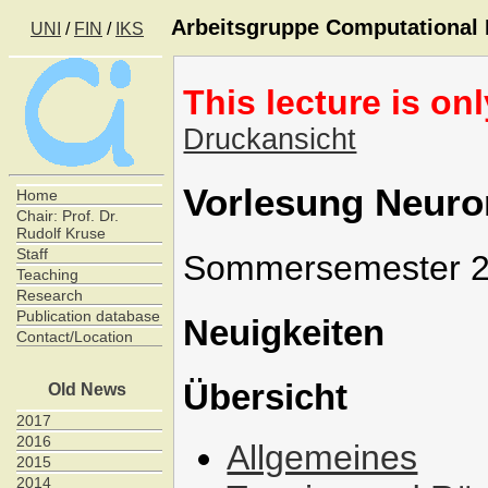
Arbeitsgruppe Computational I
UNI
/
FIN
/
IKS
This lecture is on
Druckansicht
Vorlesung Neuro
Home
Chair: Prof. Dr.
Rudolf Kruse
Staff
Sommersemester 
Teaching
Research
Publication database
Neuigkeiten
Contact/Location
Übersicht
Old News
2017
2016
Allgemeines
2015
2014