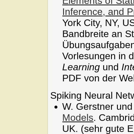
Elements of Stat
Inference, and P
York City, NY, US
Bandbreite an S
Übungsaufgaben i
Vorlesungen in 
Learning
und
Int
PDF von der Webs
Spiking Neural Net
W. Gerstner und 
Models
. Cambrid
UK. (sehr gute E