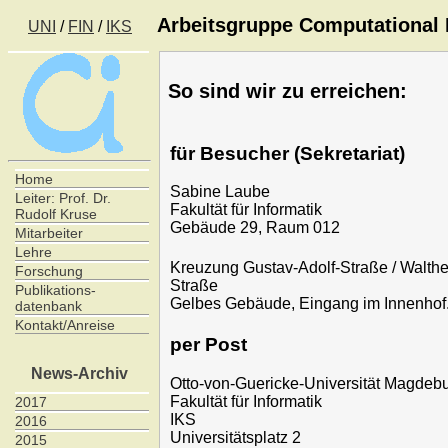
Arbeitsgruppe Computational I
UNI
/
FIN
/
IKS
So sind wir zu erreichen:
für Besucher (Sekretariat)
Home
Sabine Laube
Leiter: Prof. Dr.
Fakultät für Informatik
Rudolf Kruse
Gebäude 29, Raum 012
Mitarbeiter
Lehre
Kreuzung Gustav-Adolf-Straße / Walth
Forschung
Straße
Publikations-
Gelbes Gebäude, Eingang im Innenhof
datenbank
Kontakt/Anreise
per Post
News-Archiv
Otto-von-Guericke-Universität Magdeb
Fakultät für Informatik
2017
IKS
2016
Universitätsplatz 2
2015