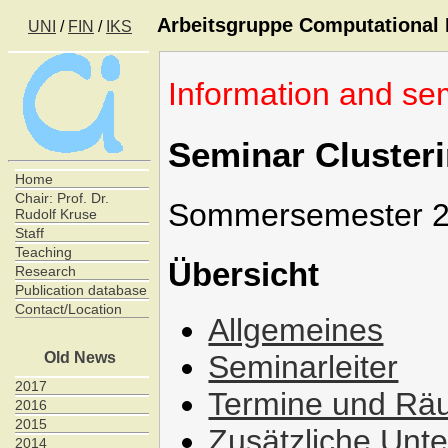
Arbeitsgruppe Computational I
UNI
/
FIN
/
IKS
Information and sem
Seminar Cluster
Home
Chair: Prof. Dr.
Sommersemester 
Rudolf Kruse
Staff
Teaching
Übersicht
Research
Publication database
Contact/Location
Allgemeines
Seminarleiter
Old News
2017
Termine und R
2016
2015
Zusätzliche Unt
2014