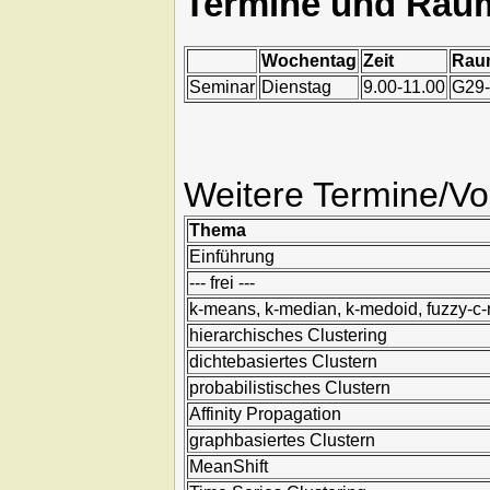
Termine und Räu
Wochentag
Zeit
Rau
Seminar
Dienstag
9.00-11.00
G29
Weitere Termine/Vo
Thema
Einführung
--- frei ---
k-means, k-median, k-medoid, fuzzy-c
hierarchisches Clustering
dichtebasiertes Clustern
probabilistisches Clustern
Affinity Propagation
graphbasiertes Clustern
MeanShift