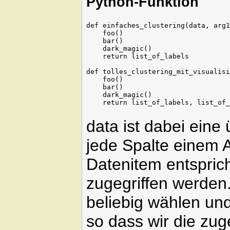
Python-Funktion
def einfaches_clustering(data, arg1
    foo()

    bar()

    dark_magic()

    return list_of_labels

def tolles_clustering_mit_visualisi
    foo()

    bar()

    dark_magic()

data ist dabei ein
jede Spalte einem A
Datenitem entsprich
zugegriffen werden.
beliebig wählen un
so dass wir die zu