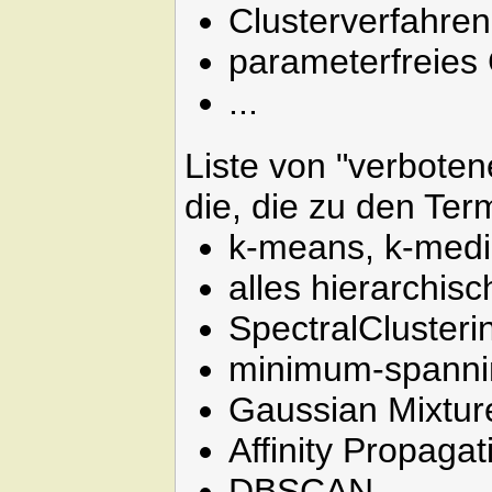
Clusterverfahren
parameterfreies 
...
Liste von "verboten
die, die zu den Te
k-means, k-medi
alles hierarchis
SpectralClusteri
minimum-spannin
Gaussian Mixtur
Affinity Propagat
DBSCAN