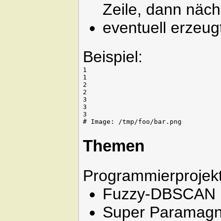
Zeile, dann nächs
eventuell erzeug
Beispiel:
1

1

2

2

3

3

3

Themen
Programmierprojek
Fuzzy-DBSCAN
Super Paramagne