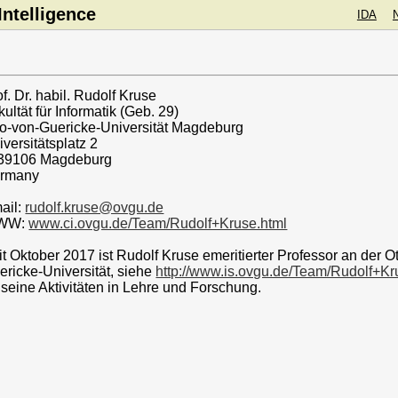
ntelligence
IDA
f. Dr. habil. Rudolf Kruse
ultät für Informatik (Geb. 29)
to-von-Guericke-Universität Magdeburg
iversitätsplatz 2
39106 Magdeburg
rmany
ail:
rudolf.kruse@ovgu.de
WW:
www.ci.ovgu.de/Team/Rudolf+Kruse.html
it Oktober 2017 ist Rudolf Kruse emeritierter Professor an der O
ericke-Universität, siehe
http://www.is.ovgu.de/Team/Rudolf+Kr
r seine Aktivitäten in Lehre und Forschung.