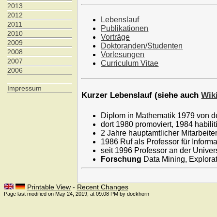
2013
2012
Lebenslauf
2011
Publikationen
2010
Vorträge
2009
Doktoranden/Studenten
2008
Vorlesungen
2007
Curriculum Vitae
2006
Impressum
Kurzer Lebenslauf (siehe auch
Wik
Diplom in Mathematik 1979 von 
dort 1980 promoviert, 1984 habiliti
2 Jahre hauptamtlicher Mitarbeite
1986 Ruf als Professor für Infor
seit 1996 Professor an der Unive
Forschung
Data Mining, Explora
Printable View
-
Recent Changes
Page last modified on May 24, 2019, at 09:08 PM by dockhorn